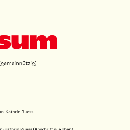
ssum
(gemeinnützig)
Ann-Kathrin Ruess
nn-Kathrin Ruess (Anschrift wie oben)