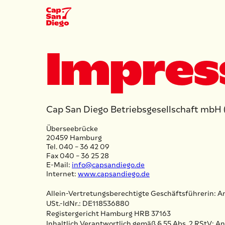
Impre
Cap San Diego Betriebsgesellschaft mbH 
Überseebrücke
20459 Hamburg
Tel. 040 – 36 42 09
Fax 040 – 36 25 28
E-Mail:
info@capsandiego.de
Internet:
www.capsandiego.de
Allein-Vertretungsberechtigte Geschäftsführerin: 
USt.-IdNr.: DE118536880
Registergericht Hamburg HRB 37163
Inhaltlich Verantwortlich gemäß § 55 Abs. 2 RStV: A